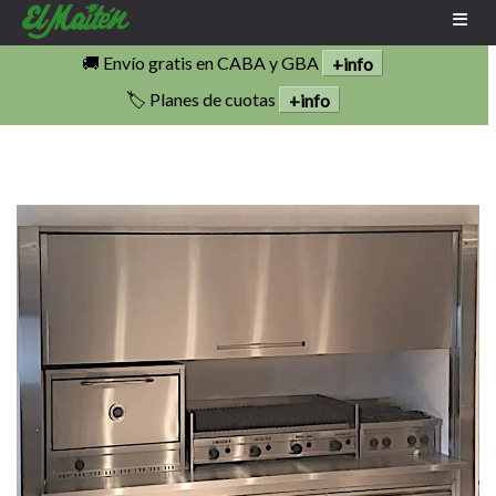
🚚 Envío gratis en CABA y GBA
+info
🏷️ Planes de cuotas
+info