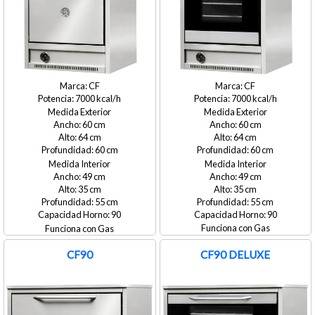
CF
CF
7000
7000
Medida Exterior
Medida Exterior
60
60
64
64
60
60
Medida Interior
Medida Interior
49
49
35
35
55
55
90
90
Gas
Gas
CF90
CF90 DELUXE