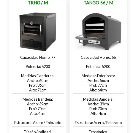
TRHG / M
TANGO 56 / M
77
66
5200
5200
60
56
86
77
71
64
39
39
70
70
4
4
Acero / Enlozado
Acero / Enlozado
Diseño / calidad.
Económico.