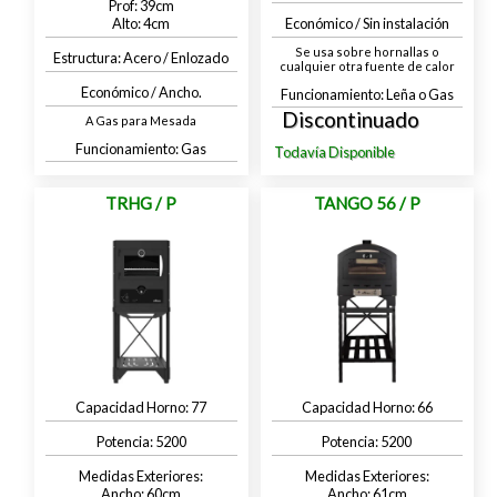
39
4
Económico / Sin instalación
Se usa sobre hornallas o
Acero / Enlozado
cualquier otra fuente de calor
Económico / Ancho.
Leña o Gas
A Gas para Mesada
Gas
TRHG / P
TANGO 56 / P
77
66
5200
5200
60
61