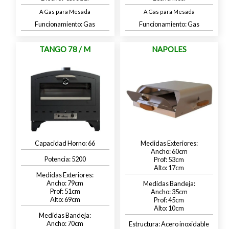
A Gas para Mesada
A Gas para Mesada
Gas
Gas
TANGO 78 / M
NAPOLES
66
60
5200
53
17
79
51
35
69
45
10
70
Acero inoxidable