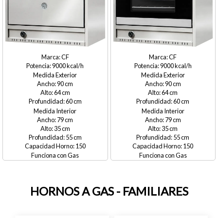
CF
CF
9000
9000
Medida Exterior
Medida Exterior
90
90
64
64
60
60
Medida Interior
Medida Interior
79
79
35
35
55
55
150
150
Gas
Gas
HORNOS A GAS - FAMILIARES