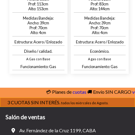
113
83
153
144
39
39
70
70
4
4
Acero / Enlozado
Acero / Enlozado
Diseño / calidad.
Económico.
A Gas con Base
A gas con Base
Gas
Gas
💳 Planes de
cuotas
🚚 Envío SIN CARGO
ver c
3 CUOTAS SIN INTERÉS.
todos los miércoles de Agosto.
Salón de ventas
Av. Fernández de la Cruz 1199, CABA