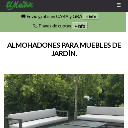
🚚 Envío gratis en CABA y GBA
+info
🏷️ Planes de cuotas
+info
ALMOHADONES PARA MUEBLES DE
JARDÍN.