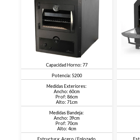
77
5200
60
86
71
39
70
4
Acero / Enlozado