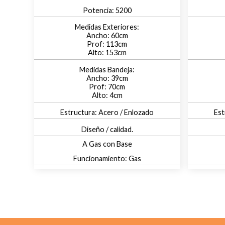
5200
60
113
153
39
70
4
Acero / Enlozado
Diseño / calidad.
A Gas con Base
Gas