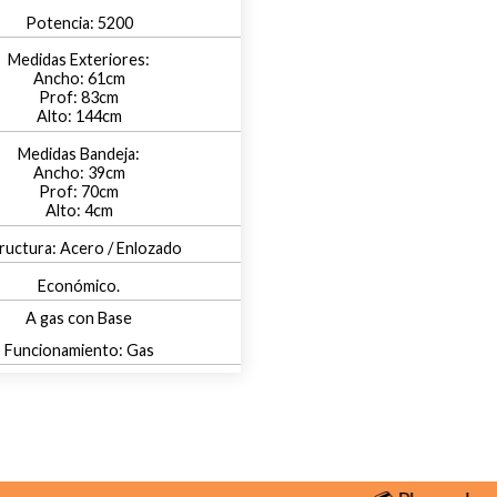
5200
61
83
144
39
70
4
Acero / Enlozado
Económico.
A gas con Base
Gas