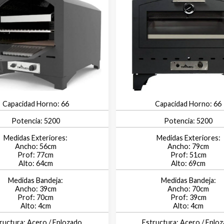
66
66
5200
5200
56
79
77
51
64
69
39
70
70
39
4
4
Acero / Enlozado
Acero / Enlo