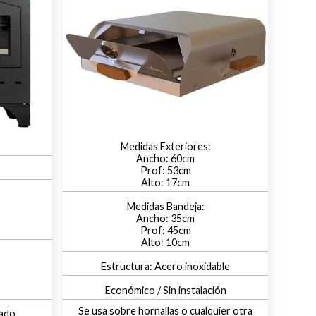
60
53
17
35
45
10
Acero inoxidable
Económico / Sin instalación
Se usa sobre hornallas o cualquier otra
zado