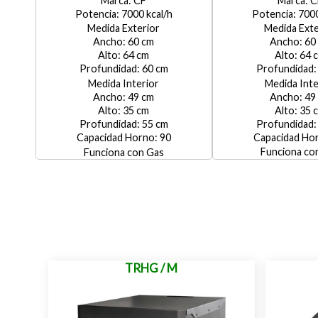
CF
C
7000
700
Medida Exterior
Medida Exte
60
60
64
64
60
Medida Interior
Medida Inte
49
49
35
35
55
90
Gas
TRHG / M