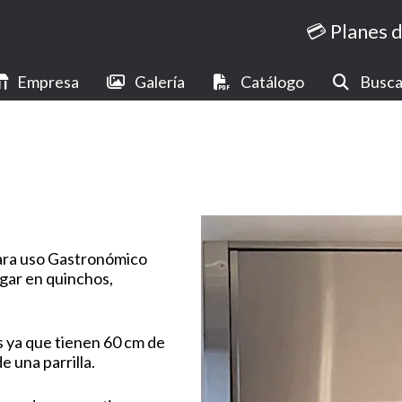
💳 Planes 
Empresa
Galería
Catálogo
Busca
para uso Gastronómico
ogar en quinchos,
s ya que tienen 60 cm de
e una parrilla.