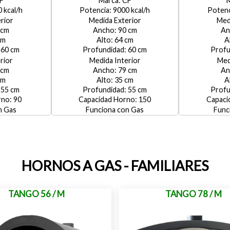
F
CF
0
9000
rior
Medida Exterior
Med
90
64
60
60
rior
Medida Interior
Med
79
35
55
55
90
150
Gas
Gas
HORNOS A GAS - FAMILIARES
TANGO 56 / M
TANGO 78 / M