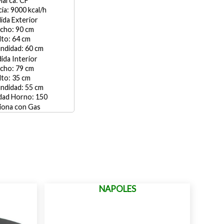
CF
9000
ida Exterior
90
64
60
ida Interior
79
35
55
150
Gas
NAPOLES