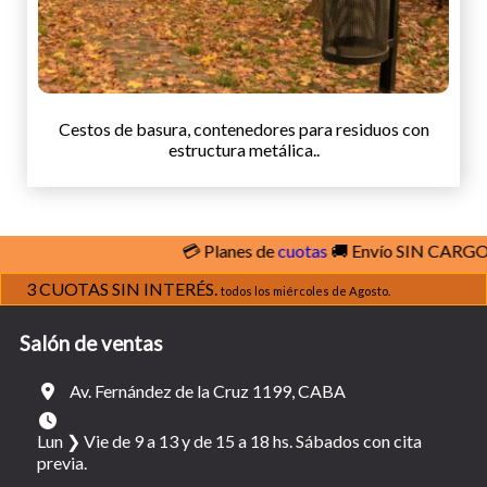
Cestos de basura, contenedores para residuos con
estructura metálica..
💳 Planes de
cuotas
🚚 Envío SIN CARGO
ver co
3 CUOTAS SIN INTERÉS.
todos los miércoles de Agosto.
Salón de ventas
Av. Fernández de la Cruz 1199, CABA
Lun ❯ Vie de 9 a 13 y de 15 a 18 hs. Sábados con cita
previa.