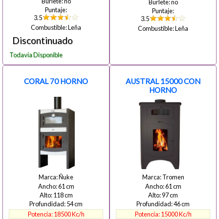
no
no
3.5
3.5
Leña
Leña
CORAL 70 HORNO
AUSTRAL 15000 CON
HORNO
Ñuke
Tromen
61
61
118
97
54
46
18500
15000