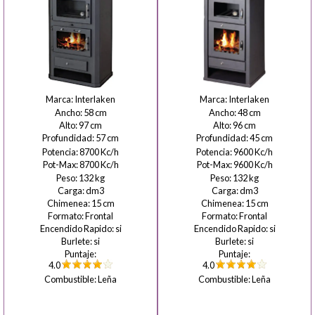
Interlaken
Interlaken
58
48
97
96
57
45
8700
9600
8700
9600
132
132
15
15
Frontal
Frontal
si
si
si
si
4.0
4.0
Leña
Leña