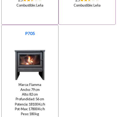
2.5
2.5
Leña
Leña
P705
Fiamma
79
82
56
18100
17800
180