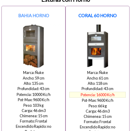
BAHIA HORNO
CORAL 60 HORNO
Ñuke
Ñuke
59
61
135
118
43
43
10000
16000
9600
9600
103
66
46
46
15
15
Frontal
Frontal
no
no