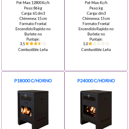
12800
86
61
15
15
Frontal
Frontal
no
no
no
no
3.5
1.0
Leña
Leña
P18000 C/HORNO
P24000 C/HORNO