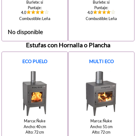
si
si
4.0
4.0
Leña
Leña
Estufas con Hornalla o Plancha
ECO PUELO
MULTI ECO
Ñuke
Ñuke
40
51
72
72