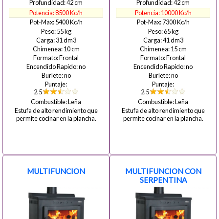
42
42
8500
10000
5400
7300
55
65
31
41
10
15
Frontal
Frontal
no
no
no
no
2.5
2.5
Leña
Leña
Estufa de alto rendimiento que
Estufa de alto rendimiento que
permite cocinar en la plancha.
permite cocinar en la plancha.
MULTIFUNCION
MULTIFUNCION CON
SERPENTINA