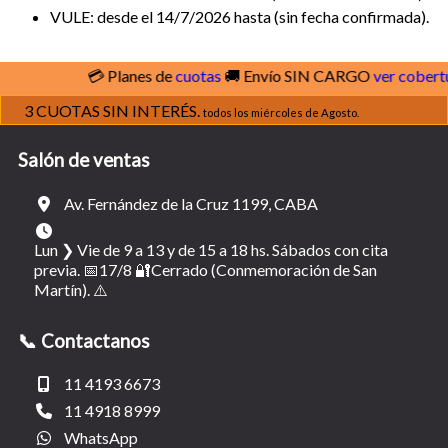
VULE: desde el 14/7/2026 hasta (sin fecha confirmada).
💳 Planes de
cuotas
🚚 Envío SIN CARGO
ver cobertura
3 CUOTAS SIN INTERÉS.
todos los miércoles de Agosto.
Salón de ventas
Av. Fernández de la Cruz 1199, CABA
Lun ❯ Vie de 9 a 13 y de 15 a 18 hs. Sábados con cita
previa. 📅17/8 🔐Cerrado (Conmemoración de San
Martín). ⚠️
📞 Contactanos
11 4193 6673
11 4918 8999
WhatsApp