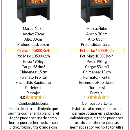
Ñuke
Ñuke
70
70
83
83
55
55
15000
15000
10500
10500
190
190
53
53
15
15
Frontal
Frontal
no
no
si
si
4.0
4.0
Leña
Leña
Estufa de alto rendimiento que
Estufa de alto rendimiento que
permite cocinar en la plancha, el
permite cocinar en la plancha y
fogón puede ser usado como
calentar agua, el fogón puede ser
horno, puertas herméticas con
usado como horno, puertas
vidrio, fogón ultra grande con
herméticas con vidrio, fogón ultra