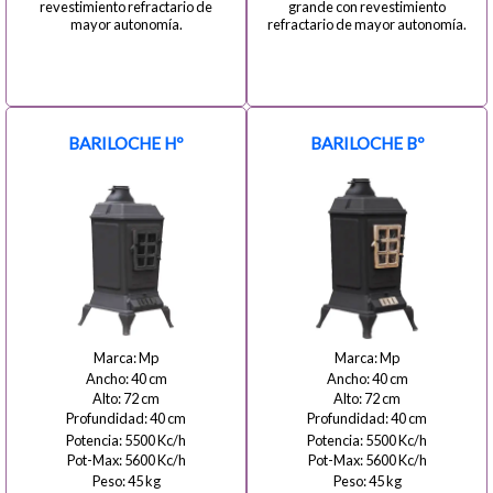
revestimiento refractario de
grande con revestimiento
mayor autonomía.
refractario de mayor autonomía.
BARILOCHE Hº
BARILOCHE Bº
Mp
Mp
40
40
72
72
40
40
5500
5500
5600
5600
45
45