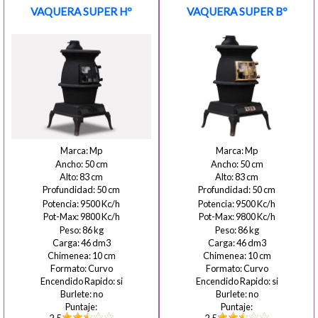
VAQUERA SUPER Hº
VAQUERA SUPER Bº
Mp
Mp
50
50
83
83
50
50
9500
9500
9800
9800
86
86
46
46
10
10
Curvo
Curvo
si
si
no
no