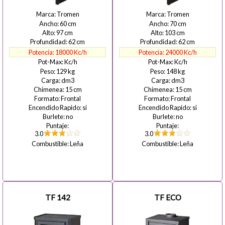
Tromen
Tromen
60
70
97
103
62
62
18000
24000
129
148
15
15
Frontal
Frontal
si
si
no
no
3.0
3.0
Leña
Leña
TF 142
TF ECO