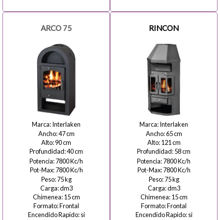
ARCO 75
RINCON
Interlaken
Interlaken
47
65
90
121
40
58
7800
7800
7800
7800
75
75
15
15
Frontal
Frontal
si
si