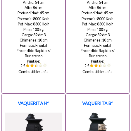
54
54
86
86
45
45
8000
8000
8300
8300
100
100
39
39
10
10
Frontal
Frontal
si
si
no
no
2.5
2.5
Leña
Leña
VAQUERITA Hº
VAQUERITA Bº