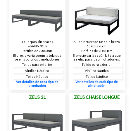
4 cuerpos sin brazos
Sillón 2 cuerpos un solo brazo
264x80x70cm
139x80x70cm
Perfiles de 70x40mm
Perfiles de 70x40mm
El precio varía según la tela que
El precio varía según la tela que
se elija para los almohadones.
se elija para los almohadones.
Tejido para exterior
Tejido para exterior
Vinílico Náutico
Vinílico Náutico
Tejido Náutico
Tejido Náutico
Ver detalles de cada tipo de
Ver detalles de cada tipo de
almohadón
almohadón
ZEUS 3L
ZEUS CHAISE LONGUE