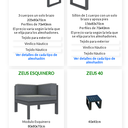
3 cuerpos un solo brazo
Sillón de 1 cuerpo con un solo
brazo y apoya pies
205x80x70cm
156x83x70cm
Perfiles de 70x40mm
Perfiles de 70x40mm
El precio varía según la tela que
se elija para los almohadones.
El precio varía según la tela que
se elija para los almohadones.
Tejido para exterior
Tejido para exterior
Vinílico Náutico
Vinílico Náutico
Tejido Náutico
Tejido Náutico
Ver detalles de cada tipo de
almohadón
Ver detalles de cada tipo de
almohadón
ZEUS ESQUINERO
ZEUS 40
Modulo Esquinero
40x40cm
80x80x70cm