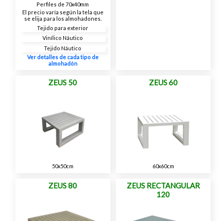
Perfiles de 70x40mm
El precio varía según la tela que
se elija para los almohadones.
Tejido para exterior
Vinílico Náutico
Tejido Náutico
Ver detalles de cada tipo de
almohadón
ZEUS 50
ZEUS 60
50x50cm
60x60cm
ZEUS 80
ZEUS RECTANGULAR
120