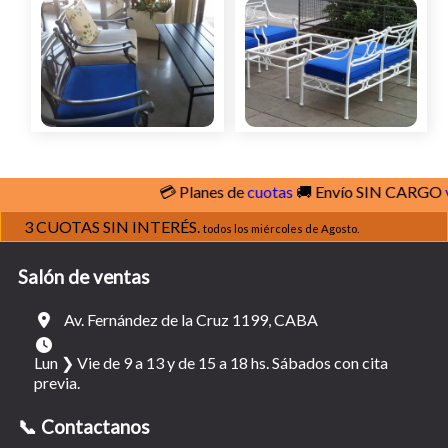
💳 Planes de
cuotas
🚚 Envío SIN CARGO
ve
3 CUOTAS SIN INTERÉS.
todos los miércoles de Agosto.
Salón de ventas
Av. Fernández de la Cruz 1199, CABA
Lun ❯ Vie de 9 a 13 y de 15 a 18 hs. Sábados con cita
previa.
📞 Contactanos