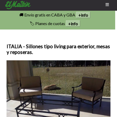
🚚 Envío gratis en CABA y GBA
+info
🏷️ Planes de cuotas
+info
ITALIA - Sillones tipo living para exterior, mesas
y reposeras.