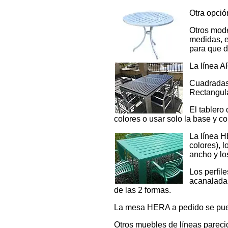
Otra opció
Otros mode
medidas, e
para que d
La línea A
Cuadradas 
Rectangula
El tablero
colores o usar solo la base y col
La línea H
colores), 
ancho y lo
Los perfil
acanalada 
de las 2 formas.
La mesa HERA a pedido se pued
Otros muebles de líneas parec