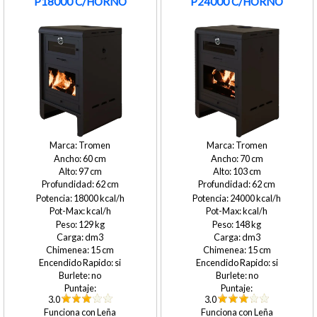
P18000 C/HORNO
P24000 C/HORNO
Tromen
Tromen
60
70
97
103
62
62
18000
24000
129
148
15
15
si
si
no
no
3.0
3.0
Leña
Leña