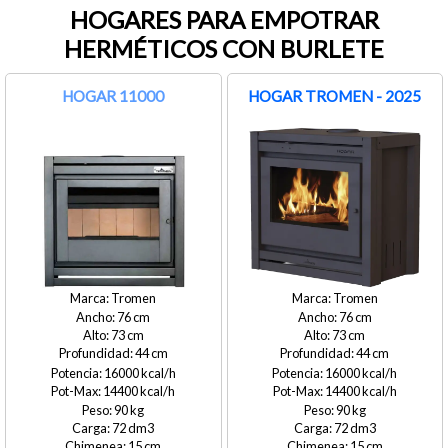
HOGARES PARA EMPOTRAR
HERMÉTICOS CON BURLETE
HOGAR 11000
HOGAR TROMEN - 2025
Tromen
Tromen
76
76
73
73
44
44
16000
16000
14400
14400
90
90
72
72
15
15