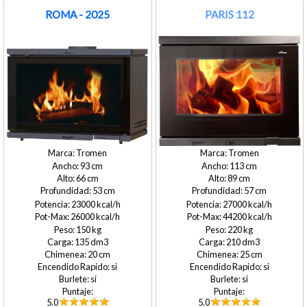
ROMA - 2025
PARIS 112
Tromen
Tromen
93
113
66
89
53
57
23000
27000
26000
44200
150
220
135
210
20
25
si
si
si
si
5.0
5.0