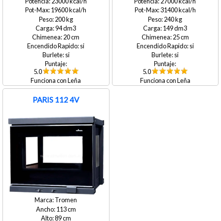
23000
27000
19600
31400
200
240
94
149
20
25
si
si
si
si
5.0
5.0
Leña
Leña
PARIS 112 4V
Tromen
113
89