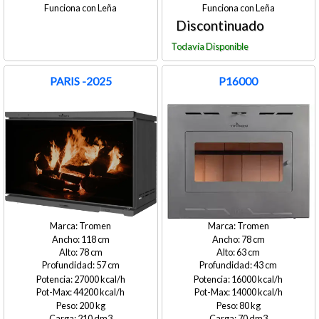
Leña
Leña
PARIS -2025
P16000
Tromen
Tromen
118
78
78
63
57
43
27000
16000
44200
14000
200
80
210
70