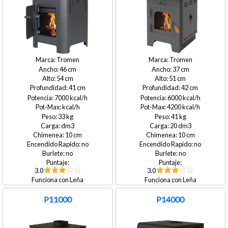
Tromen
Tromen
46
37
54
51
41
42
7000
6000
4200
33
41
20
10
10
no
no
no
no
3.0
3.0
Leña
Leña
P11000
P14000