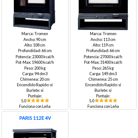
Tromen
Tromen
90
113
108
119
66
66
23000
27000
19600
31400
200
265
94
149
20
25
si
si
si
si
5.0
5.0
Leña
Leña
PARIS 112E 4V