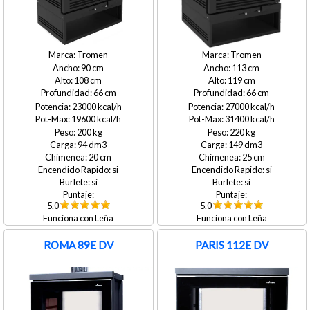
Tromen
Tromen
90
113
108
119
66
66
23000
27000
19600
31400
200
220
94
149
20
25
si
si
si
si
5.0
5.0
Leña
Leña
ROMA 89E DV
PARIS 112E DV