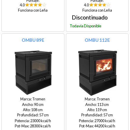
4.0
4.0
Leña
Leña
OMBU 89E
OMBU 112E
Tromen
Tromen
90
113
108
119
57
57
23000
27000
28300
44200