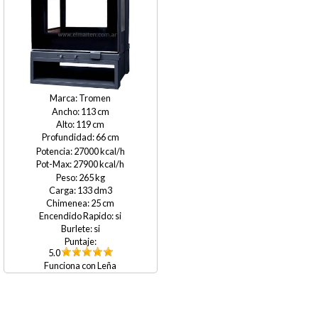
Tromen
113
119
66
27000
27900
265
133
25
si
si
5.0
Leña