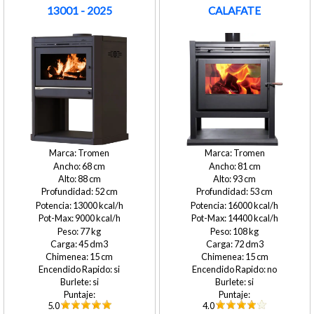
13001 - 2025
CALAFATE
Tromen
Tromen
68
81
88
93
52
53
13000
16000
9000
14400
77
108
45
72
15
15
si
no
si
si
5.0
4.0