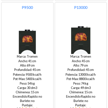
P9500
P13000
Tromen
Tromen
41
45
69
79
45
45
9500
13000
5400
8800
54
74
30
49
15
15
no
no
no
no