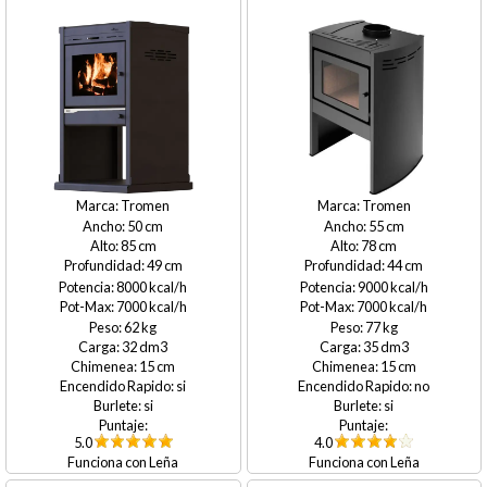
Tromen
Tromen
50
55
85
78
49
44
8000
9000
7000
7000
62
77
32
35
15
15
si
no
si
si
5.0
4.0
Leña
Leña