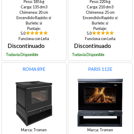
185
220
135
210
20
25
si
si
si
si
5.0
5.0
Leña
Leña
ROMA 89E
PARIS 112E
Tromen
Tromen