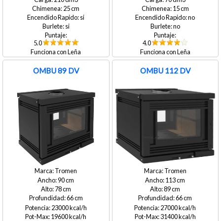
25
15
si
no
si
no
5.0
4.0
Leña
Leña
OMBU 89 DV
OMBU 112 DV
Tromen
Tromen
90
113
78
89
66
66
23000
27000
19600
31400