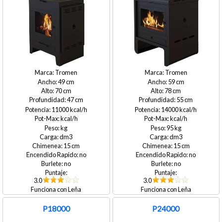
Tromen
Tromen
49
59
70
78
47
55
11000
14000
95
15
15
no
no
no
no
3.0
3.0
Leña
Leña
P18000
P24000