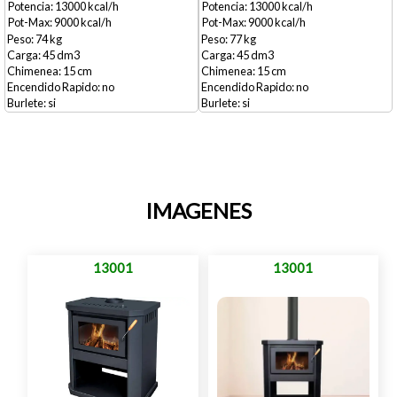
13000
13000
9000
9000
74
77
45
45
15
15
no
no
si
si
IMAGENES
13001
13001