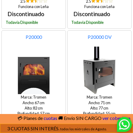
2.5
2.5
Leña
Leña
P20000
P20000 DV
Tromen
Tromen
67
71
82
77
57
55
Planes de
cuotas
🚚 Envío SIN CARGO
ver cobertura
20000
20000
14300
10500
3 CUOTAS SIN INTERÉS.
todos los miércoles de Agosto.
108
100