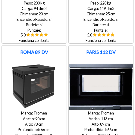
200
220
94
149
20
25
si
si
si
si
5.0
5.0
Leña
Leña
ROMA 89 DV
PARIS 112 DV
Tromen
Tromen
90
113
78
89
66
66