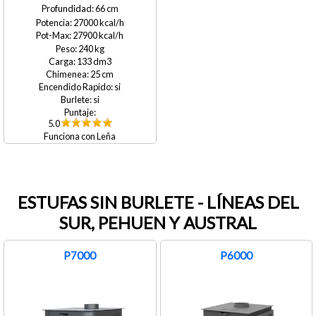
66
27000
27900
240
133
25
si
si
5.0
Leña
ESTUFAS SIN BURLETE - LÍNEAS DEL
SUR, PEHUEN Y AUSTRAL
P7000
P6000