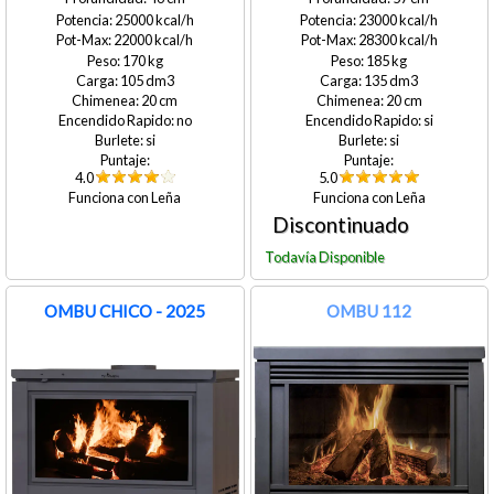
25000
23000
22000
28300
170
185
105
135
20
20
no
si
si
si
4.0
5.0
Leña
Leña
OMBU CHICO - 2025
OMBU 112