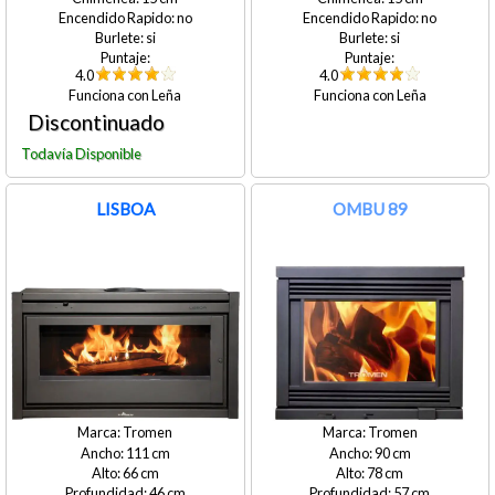
no
no
si
si
4.0
4.0
Leña
Leña
LISBOA
OMBU 89
Tromen
Tromen
111
90
66
78
46
57