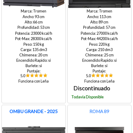
Tromen
Tromen
93
113
66
89
53
57
23000
27000
28300
44200
150
220
135
210
20
25
si
si
si
si
5.0
5.0
Leña
Leña
OMBU GRANDE - 2025
ROMA 89