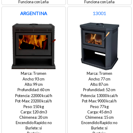
Leña
Leña
ARGENTINA
13001
Tromen
Tromen
93
77
99
87
60
52
22000
13000
23200
9000
150
77
120
45
20
15
no
no
si
si