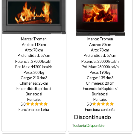
Tromen
Tromen
118
90
78
78
57
57
27000
23000
44200
26000
200
190
210
135
25
20
si
si
si
si
5.0
5.0
Leña
Leña