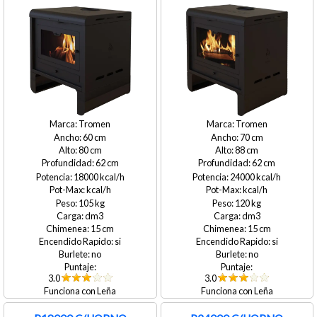
Tromen
Tromen
60
70
80
88
62
62
18000
24000
105
120
15
15
si
si
no
no
3.0
3.0
Leña
Leña